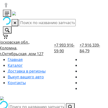
осковская обл.,
+7 993 916-
+7 916 339-
.Коломна,
59-90
84-79
л.Октябрьская, дом 127
Главная
Каталог
Доставка в регионы
Выкуп вашего авто
Контакты