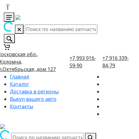
осковская обл.,
+7 993 916-
+7 916 339-
.Коломна,
59-90
84-79
л.Октябрьская, дом 127
Главная
Каталог
Доставка в регионы
Выкуп вашего авто
Контакты