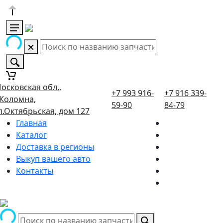
осковская обл.,
+7 993 916-
+7 916 339-
.Коломна,
59-90
84-79
л.Октябрьская, дом 127
Главная
Каталог
Доставка в регионы
Выкуп вашего авто
Контакты